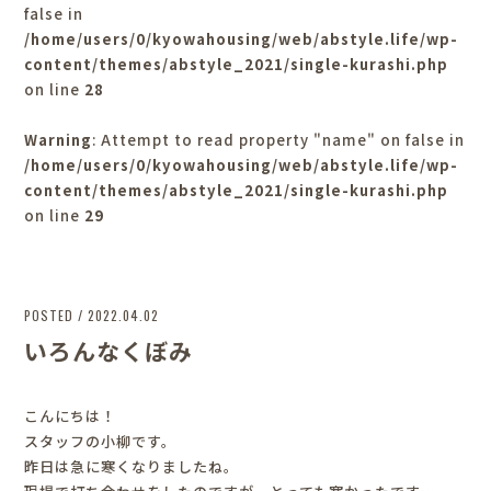
false in
/home/users/0/kyowahousing/web/abstyle.life/wp-
content/themes/abstyle_2021/single-kurashi.php
on line
28
Warning
: Attempt to read property "name" on false in
/home/users/0/kyowahousing/web/abstyle.life/wp-
content/themes/abstyle_2021/single-kurashi.php
on line
29
POSTED / 2022.04.02
いろんなくぼみ
こんにちは！
スタッフの小柳です。
昨日は急に寒くなりましたね。