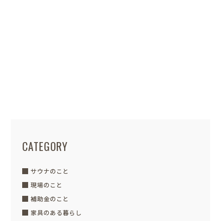
template-example.php
52
POSTED / 2022.03.11
祝上棟
またまた上棟の現場にお邪魔してきまし
た。 今回も手際よく組み立てていく大工
さん。何回見てもかっこい...
CATEGORY
サウナのこと
現場のこと
補助金のこと
家具のある暮らし