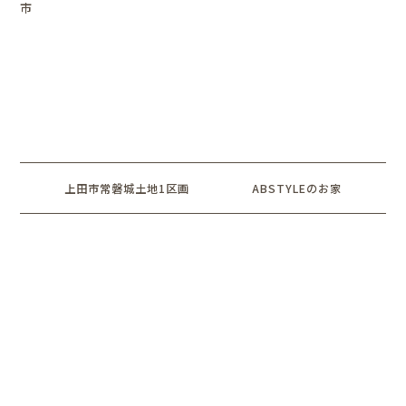
市
上田市常磐城土地1区画
ABSTYLEのお家