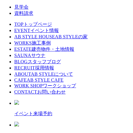
見学会
資料請求
TOP
トップページ
EVENT
イベント情報
AB STYLE HOUSE
AB STYLEの家
WORKS
施工事例
ESTATE
建売物件・土地情報
SAUNA
サウナ
BLOG
スタッフブログ
RECRUIT
採用情報
ABOUT
AB STYLEについて
CAFE
AB STYLE CAFE
WORK SHOP
ワークショップ
CONTACT
お問い合わせ
イベント来場予約