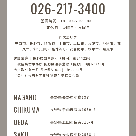
026-217-3400
営業時間：10：00〜18：00
定休日：火曜日・水曜日
対応エリア
中野市、長野市、須坂市、千曲市、上田市、東御市、小諸市、佐
久市、御代田町、軽井沢町、安曇野市、松本市、塩尻市
建設業許可 長野県知事許可（般-4）第24422号
二級建築士事務所 長野県知事登録（長野） B第67271号
宅建取引業免許 長野県知事(3) 第5371号
（公社）長野県宅地建物取引業協会会員
NAGANO
長野県長野市小島197
CHIKUMA
長野県千曲市寂蒔1060-2
UEDA
長野県上田市住吉316-4
SAKU
長野県佐久市中込2988-1