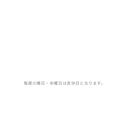
約金の一部となります。
毎週火曜日・水曜日は定休日となります。
千曲市内川 売却型モデ
中野市中野 売却型モデ
ルハウス 南棟
ルハウス