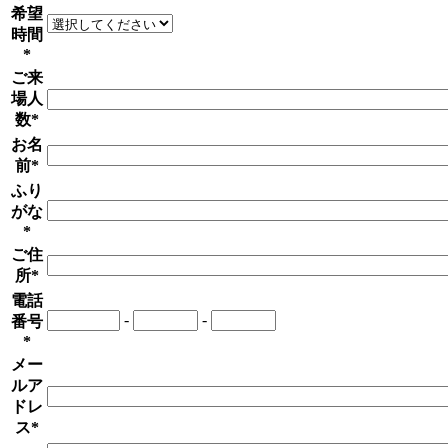
希望
時間
*
ご来
場人
数*
お名
前*
ふり
がな
*
ご住
所*
電話
-
-
番号
*
メー
ルア
ドレ
ス*