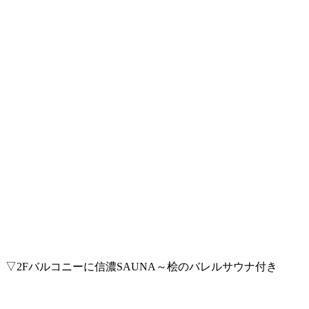
▽2Fバルコニーに信濃SAUNA～桧のバレルサウナ付き