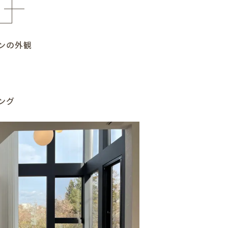
ンの外観
ング