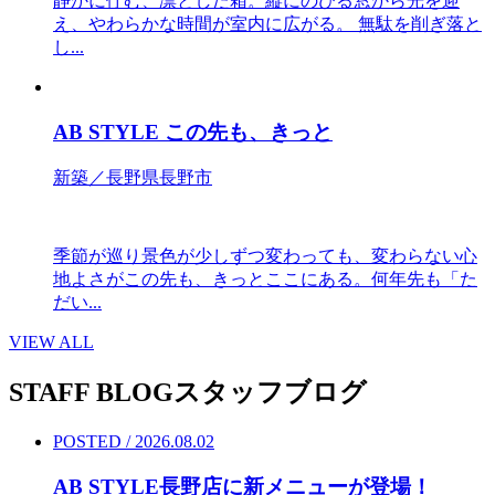
静かに佇む、凛とした箱。縦にのびる窓から光を迎
え、やわらかな時間が室内に広がる。 無駄を削ぎ落と
し...
AB STYLE この先も、きっと
新築／長野県長野市
季節が巡り景色が少しずつ変わっても、変わらない心
地よさがこの先も、きっとここにある。何年先も「た
だい...
VIEW ALL
STAFF BLOG
スタッフブログ
POSTED / 2026.08.02
AB STYLE長野店に新メニューが登場！