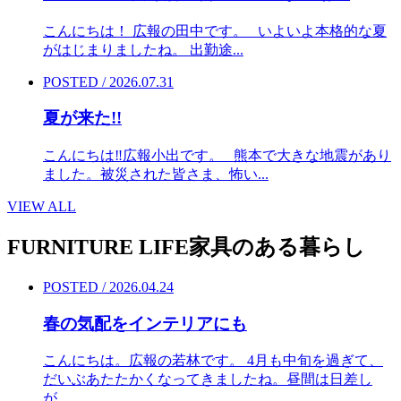
こんにちは！ 広報の田中です。 いよいよ本格的な夏
がはじまりましたね。 出勤途...
POSTED / 2026.07.31
夏が来た!!
こんにちは‼︎広報小出です。 熊本で大きな地震があり
ました。被災された皆さま、怖い...
VIEW ALL
FURNITURE LIFE
家具のある暮らし
POSTED / 2026.04.24
春の気配をインテリアにも
こんにちは。広報の若林です。 4月も中旬を過ぎて、
だいぶあたたかくなってきましたね。昼間は日差し
が...