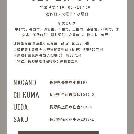
営業時間：10：00〜18：00
定休日：火曜日・水曜日
対応エリア
中野市、長野市、須坂市、千曲市、上田市、東御市、小諸市、佐
久市、御代田町、軽井沢町、安曇野市、松本市、塩尻市
建設業許可 長野県知事許可（般-4）第24422号
二級建築士事務所 長野県知事登録（長野） B第67271号
宅建取引業免許 長野県知事(3) 第5371号
（公社）長野県宅地建物取引業協会会員
NAGANO
長野県長野市小島197
CHIKUMA
長野県千曲市寂蒔1060-2
UEDA
長野県上田市住吉316-4
SAKU
長野県佐久市中込2988-1