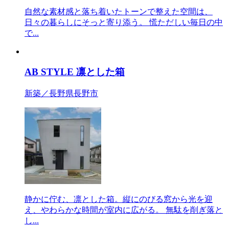
自然な素材感と落ち着いたトーンで整えた空間は、
日々の暮らしにそっと寄り添う。 慌ただしい毎日の中
で...
AB STYLE 凛とした箱
新築／長野県長野市
静かに佇む、凛とした箱。縦にのびる窓から光を迎
え、やわらかな時間が室内に広がる。 無駄を削ぎ落と
し...