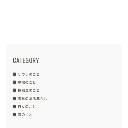
地鎮祭
こんにちは！今年の春から入社しまし
た。スタッフの羽鳥です。 よろしくお願
いします。 昨日は地鎮祭...
CATEGORY
サウナのこと
現場のこと
補助金のこと
家具のある暮らし
日々のこと
家のこと